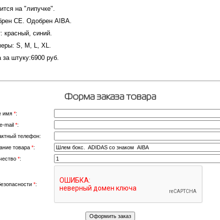
ится на "липучке".
рен СЕ. Одобрен AIBA.
: красный, синий.
еры: S, M, L, XL.
 за штуку:6900 руб.
Форма заказа товара
е имя
*
:
e-mail
*
:
актный телефон:
ание товара
*
:
чество
*
:
безопасности
*
: