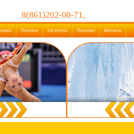
8(861)202-00-71,
нтарии
Полезное
Где купить
Партнеры
Контакты