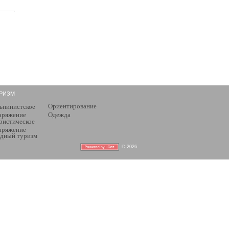
РИЗМ
Ориентирование
ьпинистское
аряжение
Одежда
ристическое
аряжение
дный туризм
© 2026