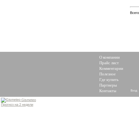
Всег
О компании
Прайс лист
Комментарии
Полезное
Где купить
Партнеры
Контакты
Вход
Gismeteo
Прогноз на 2 недели