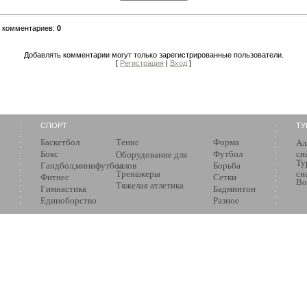
о комментариев
:
0
Добавлять комментарии могут только зарегистрированные пользователи.
[
Регистрация
|
Вход
]
СПОРТ
ТУ
Баскетбол
Тенис
Форма
Ал
Бокс
Футбол
сн
Оборудование для
Ту
Гандбол,минифутбол
залов
Борьба
Тренажеры
сн
Фитнес
Сетки
Во
Тяжелая атлетика
Гимнастика
Бадминтон
Единоборство
Разное