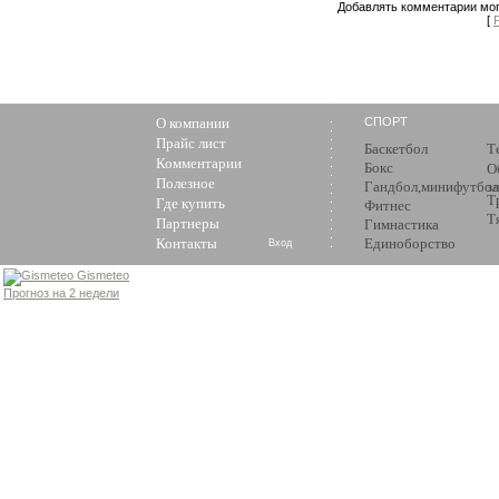
Добавлять комментарии мог
[
О компании
СПОРТ
Прайс лист
Баскетбол
Т
Комментарии
Бокс
О
Полезное
Гандбол,минифутбол
з
Т
Где купить
Фитнес
Т
Партнеры
Гимнастика
Контакты
Единоборство
Вход
Gismeteo
Прогноз на 2 недели