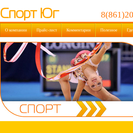
Спорт Юг
8(861)20
О компании
Прайс-лист
Комментарии
Полезное
Где