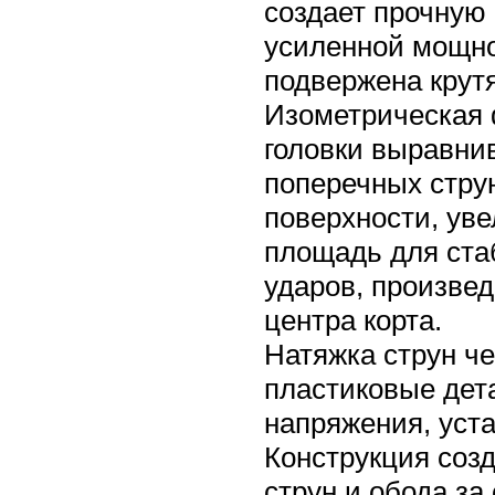
создает прочную
усиленной мощно
подвержена крут
Изометрическая 
головки выравни
поперечных стру
поверхности, ув
площадь для ста
ударов, произвед
центра корта.
Натяжка струн че
пластиковые дет
напряжения, уста
Конструкция созд
струн и обода за