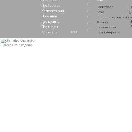
О компании
Прайс лист
Баскетбол
Т
Комментарии
Бокс
О
Полезное
Гандбол,минифутбол
з
Т
Где купить
Фитнес
Т
Партнеры
Гимнастика
Контакты
Единоборство
Вход
Gismeteo
Прогноз на 2 недели