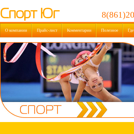
Спорт Юг
8(861)20
О компании
Прайс-лист
Комментарии
Полезное
Где