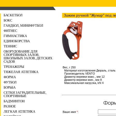
БАСКЕТБОЛ
Зажим ручной "Жумар" под л
БОКС
ГАНДБОЛ, МИНИФУТБОЛ
ФИТНЕС
ГИМНАСТИКА
ЕДИНОБОРСТВА
ТЕННИС
ОБОРУДОВАНИЕ ДЛЯ
СПОРТИВНЫХ ЗАЛОВ,
ШКОЛЬНЫХ ЗАЛОВ, ДЕТСКИХ
САДОВ
ТРЕНАЖЕРЫ
Вес, г 250
Материал изготовления Дюраль, сталь
ТЯЖЕЛАЯ АТЛЕТИКА
Производитель VENTO
Диаметр веревки макс., мм 12
ФОРМА
Диаметр веревки мин., мм 8
ФУТБОЛ
Максимальная нагрузка, kN 4
БОРЬБА
СЕТКИ ЗАГРАДИТЕЛЬНЫЕ,
СПОРТИВНЫЕ
БАДМИНТОН
Форма
РАЗНОЕ
ЛЕГКАЯ АТЛЕТИКА
Ваше имя
*
: