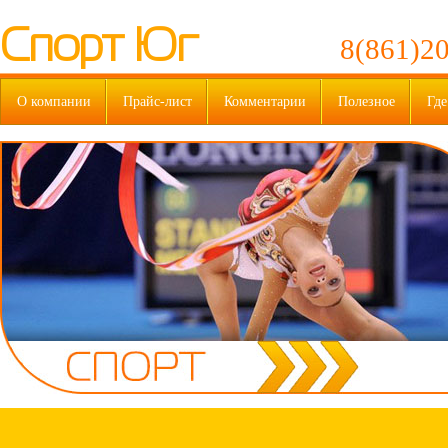
Спорт Юг
8(861)20
О компании
Прайс-лист
Комментарии
Полезное
Где