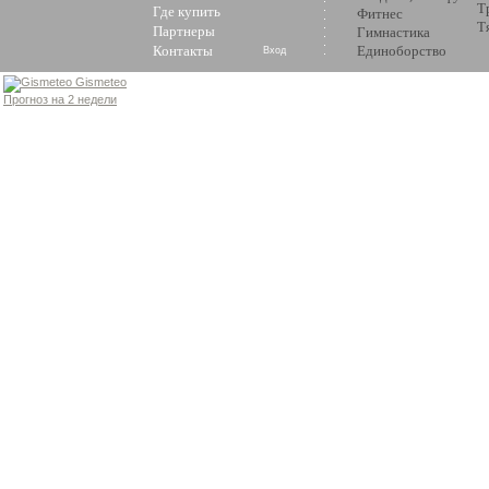
Т
Где купить
Фитнес
Т
Партнеры
Гимнастика
Контакты
Единоборство
Вход
Gismeteo
Прогноз на 2 недели