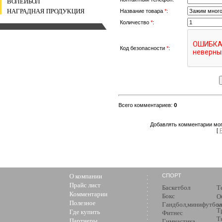
ВОЛЕЙБОЛ
НАГРАДНАЯ ПРОДУКЦИЯ
Название товара
*
:
Количество
*
:
Код безопасности
*
:
Всего комментариев
:
0
Добавлять комментарии мог
[
О компании
СПОРТ
Прайс лист
Баскетбол
Т
Комментарии
Бокс
О
Полезное
Гандбол,минифутбол
з
Т
Где купить
Фитнес
Т
Партнеры
Гимнастика