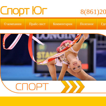
Спорт Юг
8(861)20
О компании
Прайс-лист
Комментарии
Полезное
Где