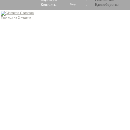
Контакты
Единоборство
Вход
Gismeteo
Прогноз на 2 недели