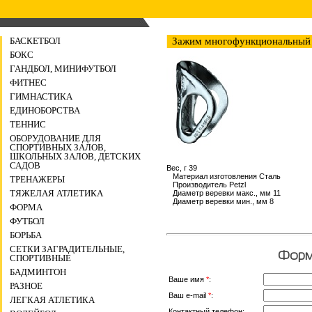
БАСКЕТБОЛ
Зажим многофункциональный 
БОКС
ГАНДБОЛ, МИНИФУТБОЛ
ФИТНЕС
ГИМНАСТИКА
ЕДИНОБОРСТВА
ТЕННИС
ОБОРУДОВАНИЕ ДЛЯ
СПОРТИВНЫХ ЗАЛОВ,
ШКОЛЬНЫХ ЗАЛОВ, ДЕТСКИХ
САДОВ
Вес, г 39
Материал изготовления Сталь
ТРЕНАЖЕРЫ
Производитель Petzl
ТЯЖЕЛАЯ АТЛЕТИКА
Диаметр веревки макс., мм 11
Диаметр веревки мин., мм 8
ФОРМА
ФУТБОЛ
БОРЬБА
СЕТКИ ЗАГРАДИТЕЛЬНЫЕ,
Форма
СПОРТИВНЫЕ
БАДМИНТОН
Ваше имя
*
:
РАЗНОЕ
Ваш e-mail
*
:
ЛЕГКАЯ АТЛЕТИКА
Контактный телефон: