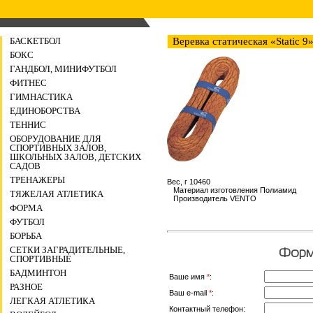
БАСКЕТБОЛ
Веревка статическая «Static 9
БОКС
ГАНДБОЛ, МИНИФУТБОЛ
ФИТНЕС
ГИМНАСТИКА
ЕДИНОБОРСТВА
ТЕННИС
ОБОРУДОВАНИЕ ДЛЯ
СПОРТИВНЫХ ЗАЛОВ,
ШКОЛЬНЫХ ЗАЛОВ, ДЕТСКИХ
САДОВ
ТРЕНАЖЕРЫ
Вес, г 10460
Материал изготовления Полиамид
ТЯЖЕЛАЯ АТЛЕТИКА
Производитель VENTO
ФОРМА
ФУТБОЛ
БОРЬБА
СЕТКИ ЗАГРАДИТЕЛЬНЫЕ,
Форма
СПОРТИВНЫЕ
БАДМИНТОН
Ваше имя
*
:
РАЗНОЕ
Ваш e-mail
*
:
ЛЕГКАЯ АТЛЕТИКА
Контактный телефон: