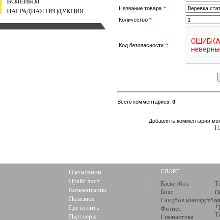
ВОЛЕЙБОЛ
Название товара
*
:
НАГРАДНАЯ ПРОДУКЦИЯ
Количество
*
:
Код безопасности
*
:
Всего комментариев
:
0
Добавлять комментарии мог
[
О компании
СПОРТ
Прайс лист
Баскетбол
Т
Комментарии
Бокс
О
Полезное
Гандбол,минифутбол
з
Т
Где купить
Фитнес
Т
Партнеры
Гимнастика