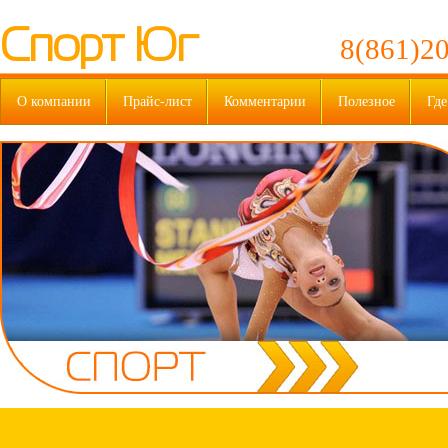
Спорт Юг
8(861)20
О компании
Прайс-лист
Комментарии
Полезное
Где