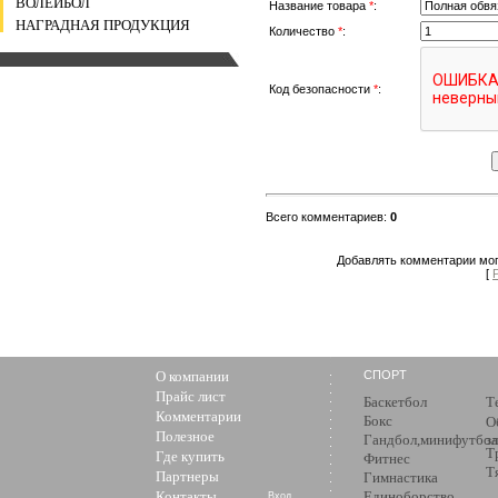
ВОЛЕЙБОЛ
Название товара
*
:
НАГРАДНАЯ ПРОДУКЦИЯ
Количество
*
:
Код безопасности
*
:
Всего комментариев
:
0
Добавлять комментарии мог
[
О компании
СПОРТ
Прайс лист
Баскетбол
Т
Комментарии
Бокс
О
Полезное
Гандбол,минифутбол
з
Т
Где купить
Фитнес
Т
Партнеры
Гимнастика
Контакты
Единоборство
Вход