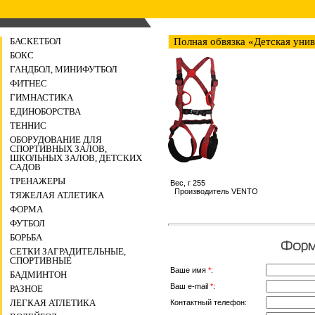
БАСКЕТБОЛ
Полная обвязка «Детская уни
БОКС
ГАНДБОЛ, МИНИФУТБОЛ
ФИТНЕС
ГИМНАСТИКА
ЕДИНОБОРСТВА
ТЕННИС
ОБОРУДОВАНИЕ ДЛЯ
СПОРТИВНЫХ ЗАЛОВ,
ШКОЛЬНЫХ ЗАЛОВ, ДЕТСКИХ
САДОВ
ТРЕНАЖЕРЫ
Вес, г 255
Производитель VENTO
ТЯЖЕЛАЯ АТЛЕТИКА
ФОРМА
ФУТБОЛ
БОРЬБА
Форма
СЕТКИ ЗАГРАДИТЕЛЬНЫЕ,
СПОРТИВНЫЕ
Ваше имя
*
:
БАДМИНТОН
Ваш e-mail
*
:
РАЗНОЕ
ЛЕГКАЯ АТЛЕТИКА
Контактный телефон: