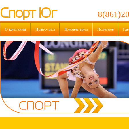
Спорт Юг
8(861)20
О компании
Прайс-лист
Комментарии
Полезное
Где