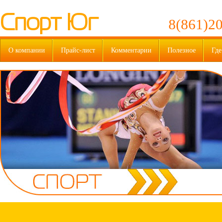
Спорт Юг
8(861)20
О компании
Прайс-лист
Комментарии
Полезное
Где