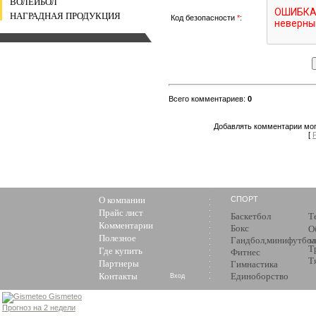
ВОЛЕЙБОЛ
НАГРАДНАЯ ПРОДУКЦИЯ
Код безопасности
*
:
Всего комментариев
:
0
Добавлять комментарии мог
[
О компании
СПОРТ
Прайс лист
Баскетбол
Т
Комментарии
Бокс
О
Полезное
Гандбол,минифутбол
з
Т
Где купить
Фитнес
Т
Партнеры
Гимнастика
Контакты
Единоборство
Вход
Gismeteo
Прогноз на 2 недели