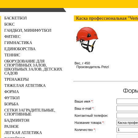
БАСКЕТБОЛ
Каска профессиональная "Vert
БОКС
ГАНДБОЛ, МИНИФУТБОЛ
ФИТНЕС
ГИМНАСТИКА
ЕДИНОБОРСТВА
ТЕННИС
ОБОРУДОВАНИЕ ДЛЯ
Вес, г 450
СПОРТИВНЫХ ЗАЛОВ,
Производитель Petzl
ШКОЛЬНЫХ ЗАЛОВ, ДЕТСКИХ
САДОВ
ТРЕНАЖЕРЫ
ТЯЖЕЛАЯ АТЛЕТИКА
Форма
ФОРМА
ФУТБОЛ
Ваше имя
*
:
БОРЬБА
Ваш e-mail
*
:
СЕТКИ ЗАГРАДИТЕЛЬНЫЕ,
СПОРТИВНЫЕ
Контактный телефон:
БАДМИНТОН
Название товара
*
:
РАЗНОЕ
Количество
*
:
ЛЕГКАЯ АТЛЕТИКА