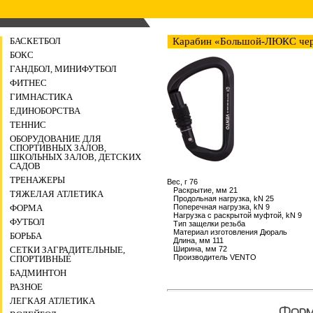
БАСКЕТБОЛ
Карабин «Большой-ЛЮКС чер
БОКС
ГАНДБОЛ, МИНИФУТБОЛ
ФИТНЕС
ГИМНАСТИКА
ЕДИНОБОРСТВА
ТЕННИС
ОБОРУДОВАНИЕ ДЛЯ
СПОРТИВНЫХ ЗАЛОВ,
ШКОЛЬНЫХ ЗАЛОВ, ДЕТСКИХ
САДОВ
ТРЕНАЖЕРЫ
Вес, г 76
Раскрытие, мм 21
ТЯЖЕЛАЯ АТЛЕТИКА
Продольная нагрузка, kN 25
Поперечная нагрузка, kN 9
ФОРМА
Нагрузка с раскрытой муфтой, kN 9
ФУТБОЛ
Тип защелки резьба
Материал изготовления Дюраль
БОРЬБА
Длина, мм 111
Ширина, мм 72
СЕТКИ ЗАГРАДИТЕЛЬНЫЕ,
Производитель VENTO
СПОРТИВНЫЕ
БАДМИНТОН
РАЗНОЕ
ЛЕГКАЯ АТЛЕТИКА
Форма