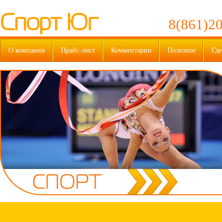
Спорт Юг
8(861)20
О компании
Прайс-лист
Комментарии
Полезное
Где