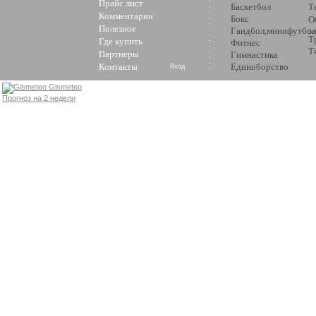
Прайс лист
Баскетбол
Т
Комментарии
Бокс
О
Полезное
Гандбол,минифутбол
з
Т
Где купить
Фитнес
Т
Партнеры
Гимнастика
Контакты
Единоборство
Вход
Gismeteo
Прогноз на 2 недели