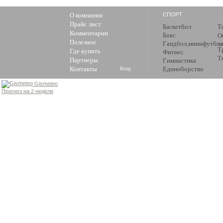
О компании
СПОРТ
Прайс лист
Баскетбол
Т
Комментарии
Бокс
О
Полезное
Гандбол,минифутбол
з
Т
Где купить
Фитнес
Т
Партнеры
Гимнастика
Контакты
Единоборство
Вход
Gismeteo
Прогноз на 2 недели