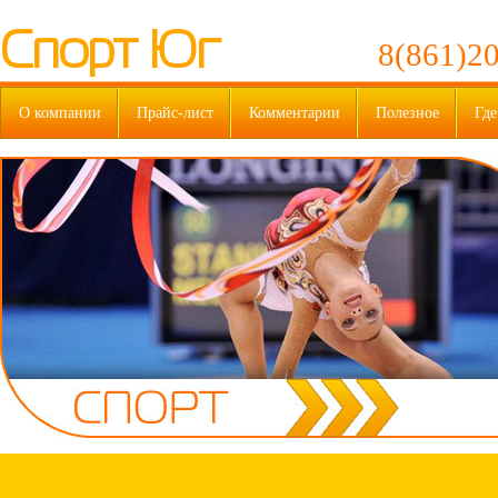
Спорт Юг
8(861)20
О компании
Прайс-лист
Комментарии
Полезное
Где