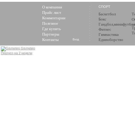
О компании
СПОРТ
Прайс лист
Баскетбол
Т
Комментарии
Бокс
О
Полезное
Гандбол,минифутбол
з
Т
Где купить
Фитнес
Т
Партнеры
Гимнастика
Контакты
Единоборство
Вход
Gismeteo
Прогноз на 2 недели