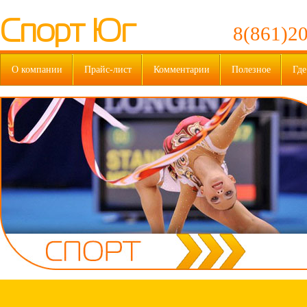
Спорт Юг
8(861)20
О компании
Прайс-лист
Комментарии
Полезное
Где