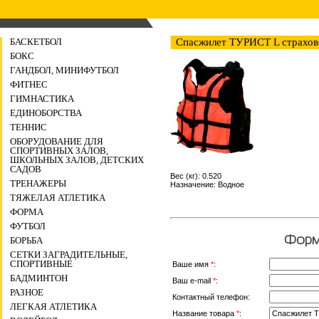
БАСКЕТБОЛ
Спасжилет ТУРИСТ L страхо
БОКС
ГАНДБОЛ, МИНИФУТБОЛ
ФИТНЕС
ГИМНАСТИКА
ЕДИНОБОРСТВА
ТЕННИС
ОБОРУДОВАНИЕ ДЛЯ
СПОРТИВНЫХ ЗАЛОВ,
ШКОЛЬНЫХ ЗАЛОВ, ДЕТСКИХ
САДОВ
Вес (кг): 0.520
ТРЕНАЖЕРЫ
Назначение: Водное
ТЯЖЕЛАЯ АТЛЕТИКА
ФОРМА
ФУТБОЛ
Форма
БОРЬБА
СЕТКИ ЗАГРАДИТЕЛЬНЫЕ,
СПОРТИВНЫЕ
Ваше имя
*
:
БАДМИНТОН
Ваш e-mail
*
:
РАЗНОЕ
Контактный телефон:
ЛЕГКАЯ АТЛЕТИКА
Название товара
*
: