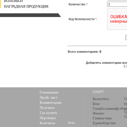
ВОЛЕЙБОЛ
Количество
*
:
НАГРАДНАЯ ПРОДУКЦИЯ
Код безопасности
*
:
Всего комментариев
:
0
Добавлять комментарии мог
[
О компании
СПОРТ
Прайс лист
Баскетбол
Т
Комментарии
Бокс
О
Полезное
Гандбол,минифутбол
з
Т
Где купить
Фитнес
Т
Партнеры
Гимнастика
Контакты
Единоборство
Вход