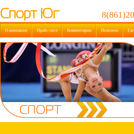
Спорт Юг
8(861)20
О компании
Прайс-лист
Комментарии
Полезное
Где