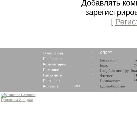
Добавлять ком
зарегистриро
[
Регис
О компании
СПОРТ
Прайс лист
Баскетбол
Т
Комментарии
Бокс
О
Полезное
Гандбол,минифутбол
з
Т
Где купить
Фитнес
Т
Партнеры
Гимнастика
Контакты
Единоборство
Вход
Gismeteo
Прогноз на 2 недели