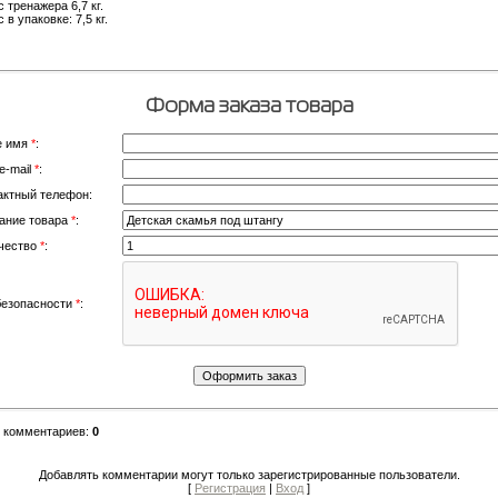
 тренажера 6,7 кг.
 в упаковке: 7,5 кг.
Форма заказа товара
е имя
*
:
e-mail
*
:
актный телефон:
ание товара
*
:
чество
*
:
безопасности
*
:
о комментариев
:
0
Добавлять комментарии могут только зарегистрированные пользователи.
[
Регистрация
|
Вход
]