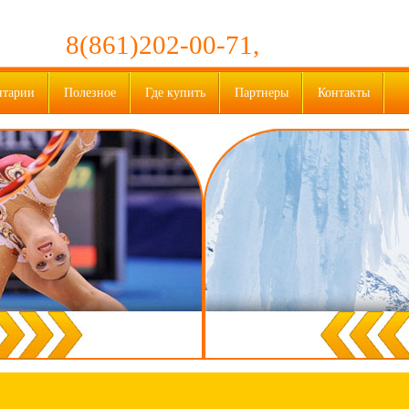
8(861)202-00-71,
нтарии
Полезное
Где купить
Партнеры
Контакты