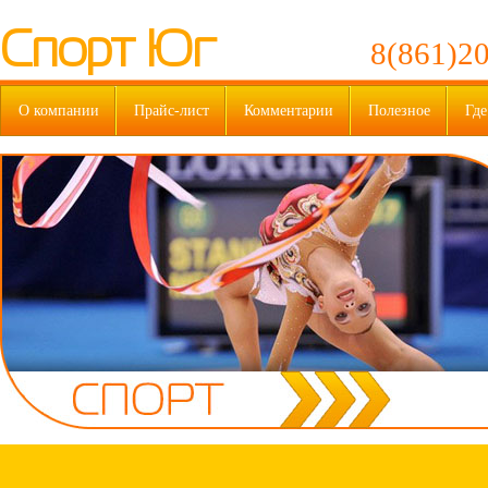
Спорт Юг
8(861)20
О компании
Прайс-лист
Комментарии
Полезное
Где