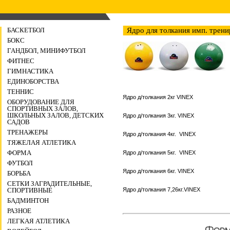
БАСКЕТБОЛ
Ядро для толкания имп. трен
БОКС
ГАНДБОЛ, МИНИФУТБОЛ
ФИТНЕС
ГИМНАСТИКА
ЕДИНОБОРСТВА
ТЕННИС
Ядро д/толкания 2кг VINEX
ОБОРУДОВАНИЕ ДЛЯ
СПОРТИВНЫХ ЗАЛОВ,
ШКОЛЬНЫХ ЗАЛОВ, ДЕТСКИХ
Ядро д/толкания 3кг. VINEX
САДОВ
ТРЕНАЖЕРЫ
Ядро д/толкания 4кг. VINEX
ТЯЖЕЛАЯ АТЛЕТИКА
ФОРМА
Ядро д/толкания 5кг. VINEX
ФУТБОЛ
Ядро д/толкания 6кг. VINEX
БОРЬБА
СЕТКИ ЗАГРАДИТЕЛЬНЫЕ,
СПОРТИВНЫЕ
Ядро д/толкания 7,26кг.VINEX
БАДМИНТОН
РАЗНОЕ
ЛЕГКАЯ АТЛЕТИКА
Форма