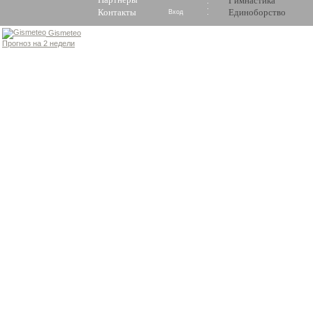
Гимнастика
Контакты
Единоборство
Вход
Gismeteo
Прогноз на 2 недели