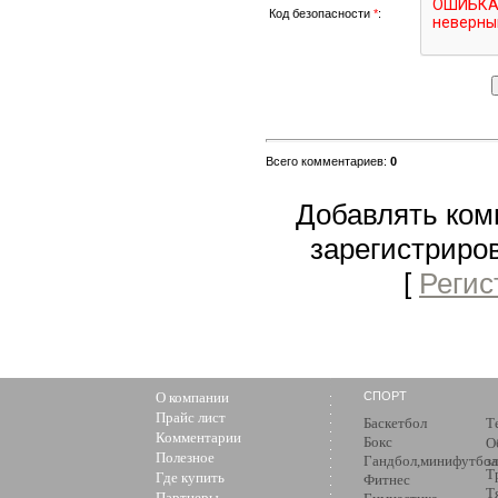
Код безопасности
*
:
Всего комментариев
:
0
Добавлять ком
зарегистриро
[
Регис
О компании
СПОРТ
Прайс лист
Баскетбол
Т
Комментарии
Бокс
О
Полезное
Гандбол,минифутбол
з
Т
Где купить
Фитнес
Т
Партнеры