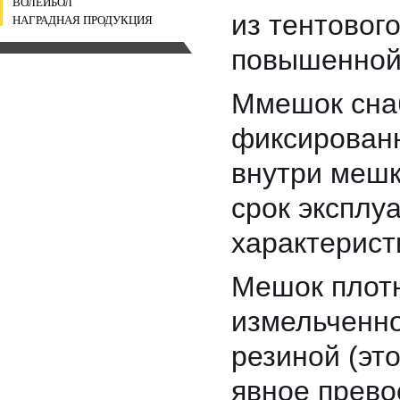
ВОЛЕЙБОЛ
из тентовог
НАГРАДНАЯ ПРОДУКЦИЯ
повышенной 
Ммешок сна
фиксирован
внутри мешк
срок эксплу
характерист
Мешок плот
измельченно
резиной (эт
явное прево