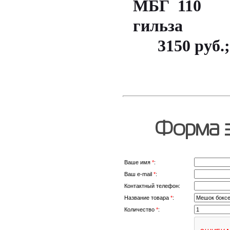
МБГ 110
гильза 1
3150 руб.;
Форма з
Ваше имя
*
:
Ваш e-mail
*
:
Контактный телефон:
Название товара
*
:
Количество
*
: