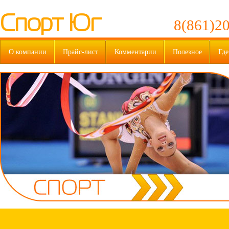
Спорт Юг
8(861)20
О компании
Прайс-лист
Комментарии
Полезное
Где