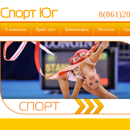
Спорт Юг
8(861)20
О компании
Прайс-лист
Комментарии
Полезное
Где