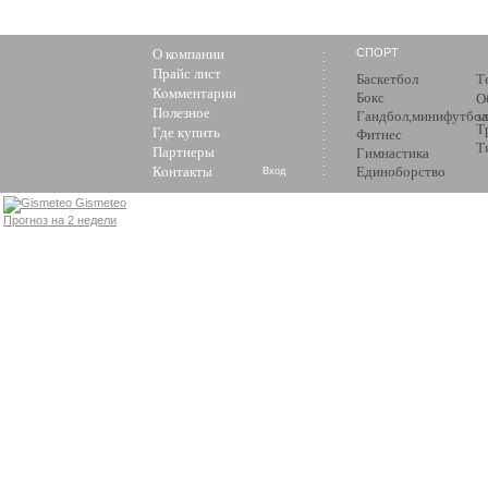
О компании
СПОРТ
Прайс лист
Баскетбол
Т
Комментарии
Бокс
О
Полезное
Гандбол,минифутбол
з
Т
Где купить
Фитнес
Т
Партнеры
Гимнастика
Контакты
Единоборство
Вход
Gismeteo
Прогноз на 2 недели